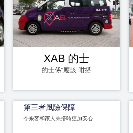
XAB
的士
的士係“應該”咁搭
第三者風險保障
令乘客和家人乘搭時更加安心