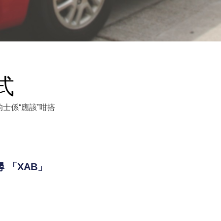
式
士係“應該”咁搭
搜尋 「XAB」