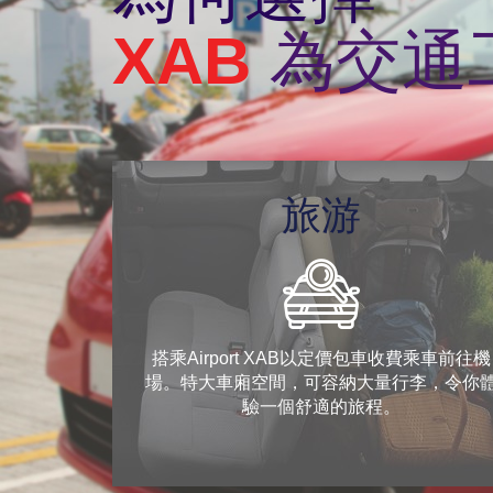
XAB
為交通
旅游
搭乘Airport XAB以定價包車收費乘車前往機
場。特大車廂空間，可容納大量行李，令你
驗一個舒適的旅程。